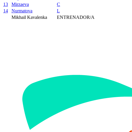
13
Mirzaeva
C
14
Nurmatova
L
Mikhail Kavalenka
ENTRENADOR/A