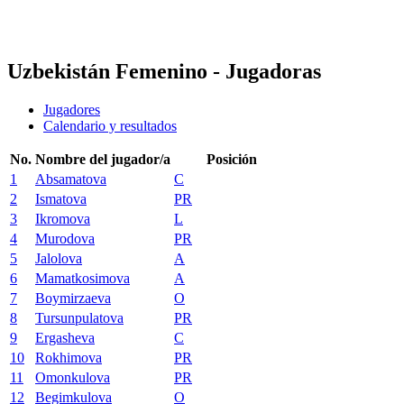
❮
Temporada 2026
Temporada 2025
Uzbekistán Femenino - Jugadoras
Jugadores
Calendario y resultados
No.
Nombre del jugador/a
Posición
1
Absamatova
C
2
Ismatova
PR
3
Ikromova
L
4
Murodova
PR
5
Jalolova
A
6
Mamatkosimova
A
7
Boymirzaeva
O
8
Tursunpulatova
PR
9
Ergasheva
C
10
Rokhimova
PR
11
Omonkulova
PR
12
Begimkulova
O