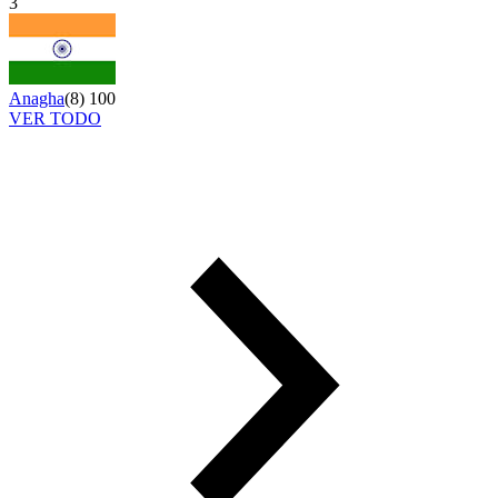
3
Anagha
(
8
)
100
VER TODO