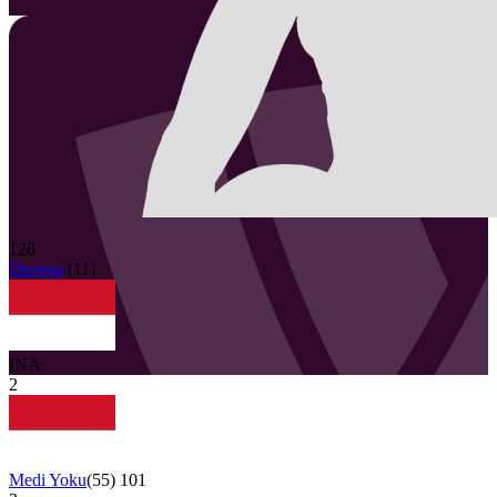
126
Devega
(
11
)
INA
2
Medi Yoku
(
55
)
101