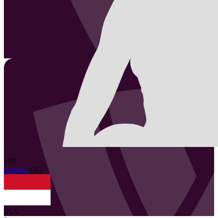
119
Devega
(
11
)
INA