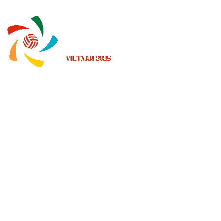
Dónde ver
Calendario y resultados
Equipos
Posiciones
Estadísticas
Noticias
Temporada 2025
❮
Temporada 2026
Temporada 2025