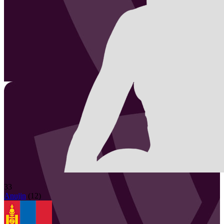
33
Anujin
(
12
)