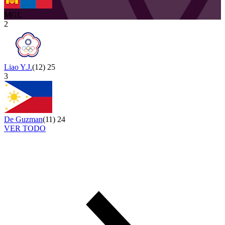
MGL
2
Liao Y.J.
(
12
)
25
3
De Guzman
(
11
)
24
VER TODO