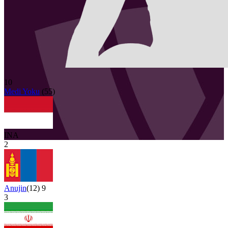
10
Medi Yoku
(
55
)
INA
2
Anujin
(
12
)
9
3