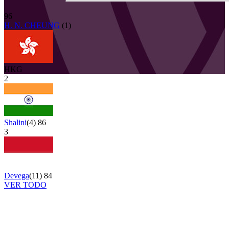
96
H. N. CHEUNG
(
1
)
HKG
2
Shalini
(
4
)
86
3
Devega
(
11
)
84
VER TODO