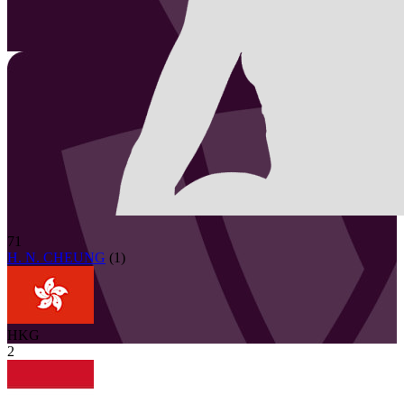
71
H. N. CHEUNG
(
1
)
HKG
2