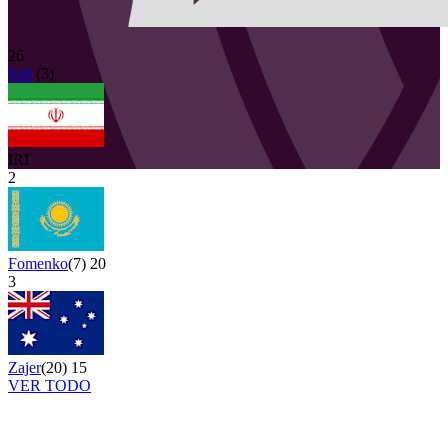
26
Sali
(
3
)
IRI
2
Fomenko
(
7
)
20
3
Zajer
(
20
)
15
VER TODO