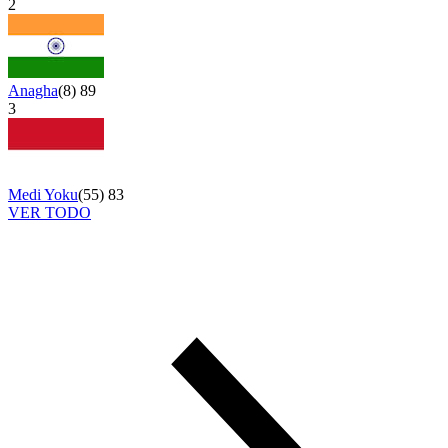
2
Anagha
(
8
)
89
3
Medi Yoku
(
55
)
83
VER TODO