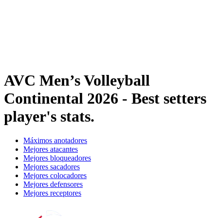
Dónde ver
Tickets
Calendario y resultados
Equipos
Posiciones
Estadísticas
Noticias
AVC Men’s Volleyball
Continental 2026 - Best setters
player's stats.
Máximos anotadores
Mejores atacantes
Mejores bloqueadores
Mejores sacadores
Mejores colocadores
Mejores defensores
Mejores receptores