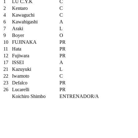
1
LU C.Y.K
C
2
Kentaro
C
4
Kawaguchi
C
6
Kawahigashi
A
7
Araki
L
9
Boyer
O
10
FUJINAKA
PR
11
Hata
PR
12
Fujiwara
PR
17
ISSEI
A
21
Kazuyuki
L
22
Iwamoto
C
23
Defalco
PR
26
Lucarelli
PR
Koichiro Shimbo
ENTRENADOR/A