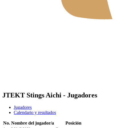
Dónde ver
Tickets
Calendario y resultados
Equipos
Posiciones
Estadísticas
Noticias
Temporada 2026
❮
2026 Season
2025 Season
JTEKT Stings Aichi - Jugadores
Jugadores
Calendario y resultados
No.
Nombre del jugador/a
Posición