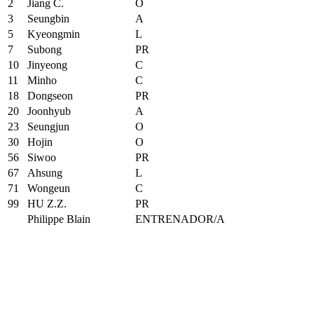
2
Jiang C.
O
3
Seungbin
A
5
Kyeongmin
L
7
Subong
PR
10
Jinyeong
C
11
Minho
C
18
Dongseon
PR
20
Joonhyub
A
23
Seungjun
O
30
Hojin
O
56
Siwoo
PR
67
Ahsung
L
71
Wongeun
C
99
HU Z.Z.
PR
Philippe Blain
ENTRENADOR/A