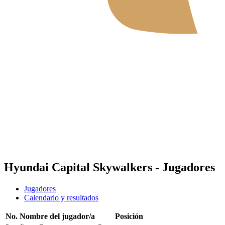
Dónde ver
Tickets
Calendario y resultados
Equipos
Posiciones
Estadísticas
Noticias
Temporada 2026
❮
2026 Season
2025 Season
Hyundai Capital Skywalkers - Jugadores
Jugadores
Calendario y resultados
No.
Nombre del jugador/a
Posición