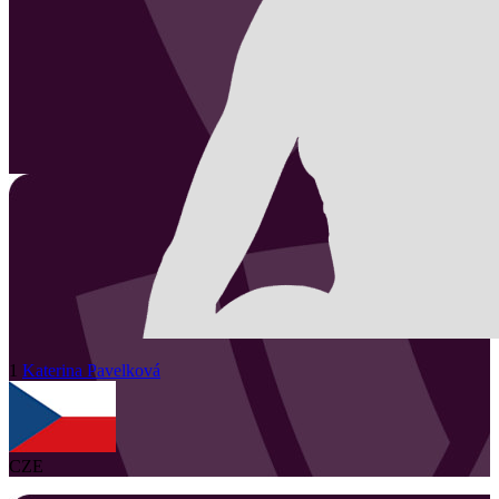
1
Katerina
Pavelková
CZE