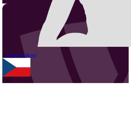
2
Anna
Pavelková
CZE