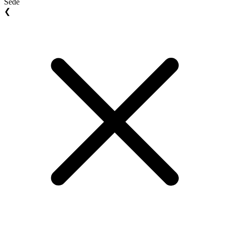
Sede
❮