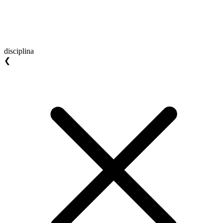
disciplina
❮