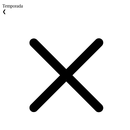
Temporada
❮