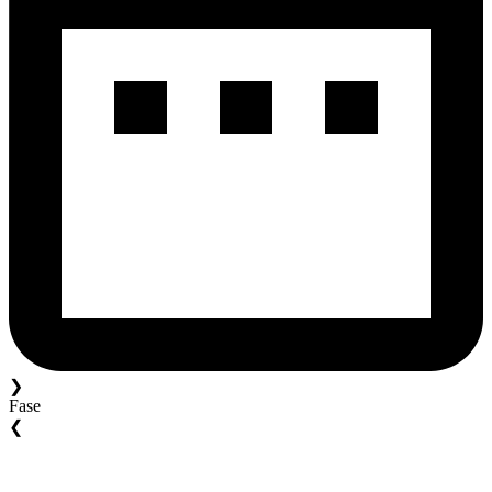
❯
Fase
❮