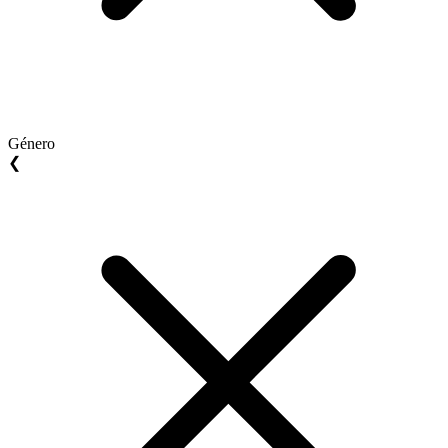
Género
❮