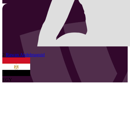
2
Rawan
Abdelmaguid
EGY