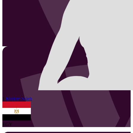
1
Mariam
Saleh
EGY