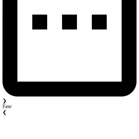
❯
Fase
❮