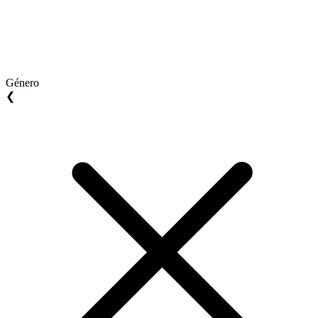
Género
❮