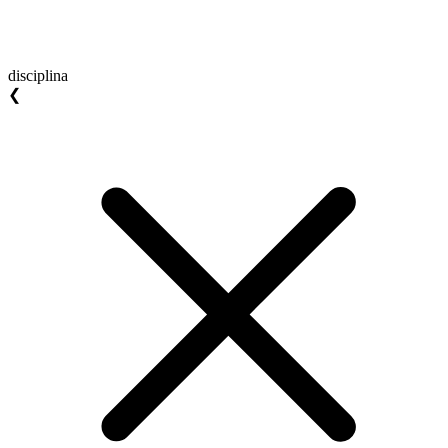
disciplina
❮