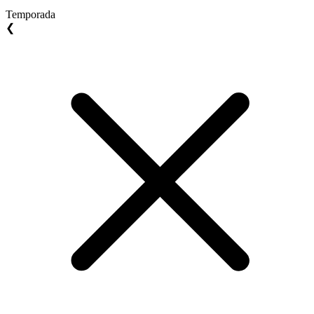
Temporada
❮