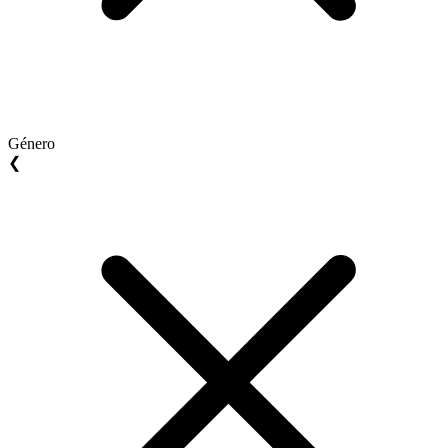
Género
❮