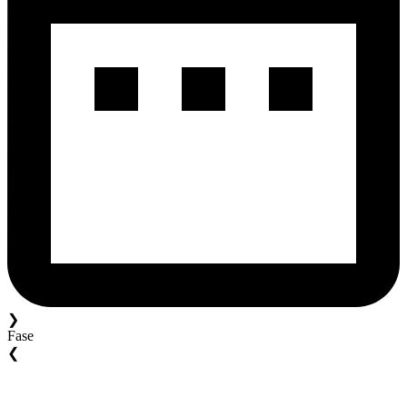
❯
Fase
❮