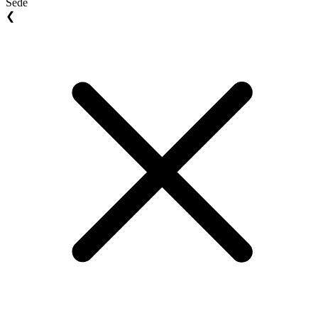
Sede
❮