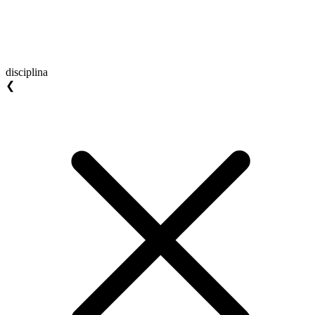
disciplina
❮