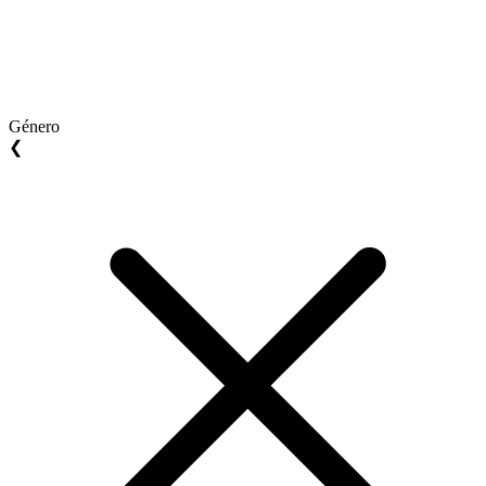
Género
❮