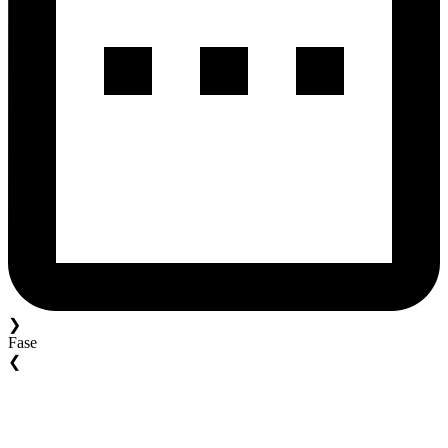
❯
Fase
❮