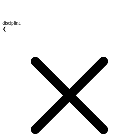
disciplina
❮