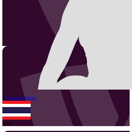
1
Suchipha
Rittila
THA