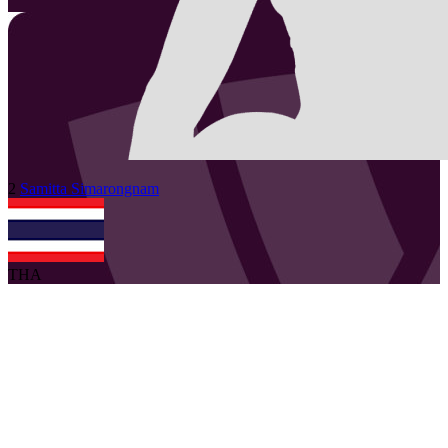
2
Samitta
Simarongnam
THA