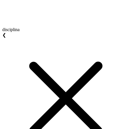
disciplina
❮