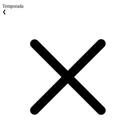
Temporada
❮