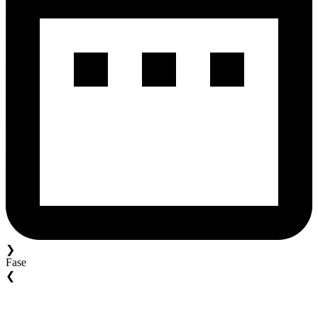
❯
Fase
❮