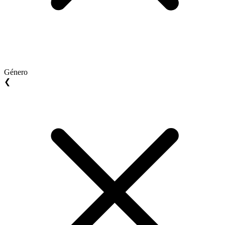
Género
❮