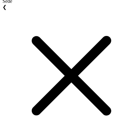
Sede
❮