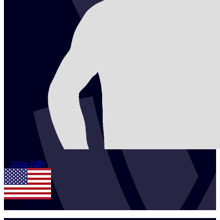
1
Julien
Pally
USA