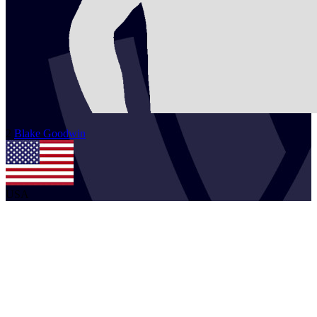
2
Blake
Goodwin
USA