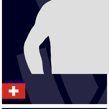
1
Julian
Friedli
SUI