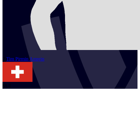
2
Tim Pirmin
Amrein
SUI