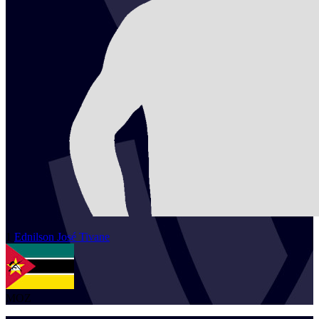
1
Ednilson José
Tivane
MOZ