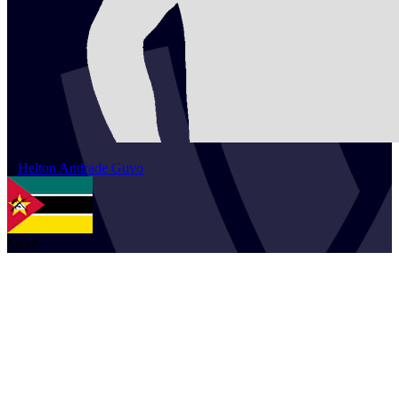
2
Helton Andrade
Guvo
MOZ