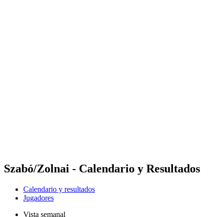
Dónde ver
Calendario y resultados
Equipos
Posiciones
Competición
Noticias
Temporada 2024
❮
Temporada 2024
Temporada 2022
Temporada 2021
Szabó/Zolnai - Calendario y Resultados
Calendario y resultados
Jugadores
Vista semanal