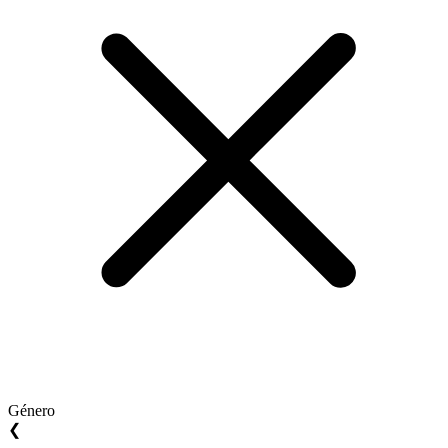
Género
❮