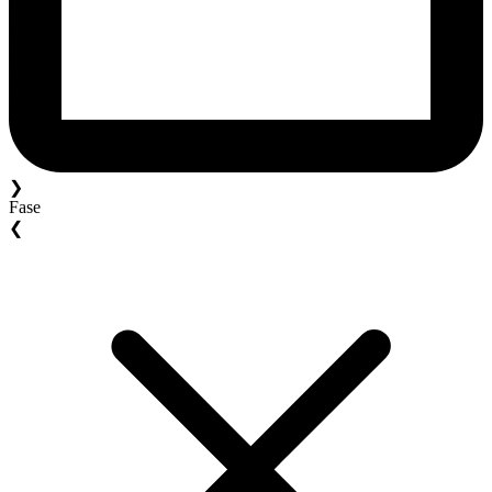
❯
Fase
❮