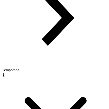
Temporada
❮