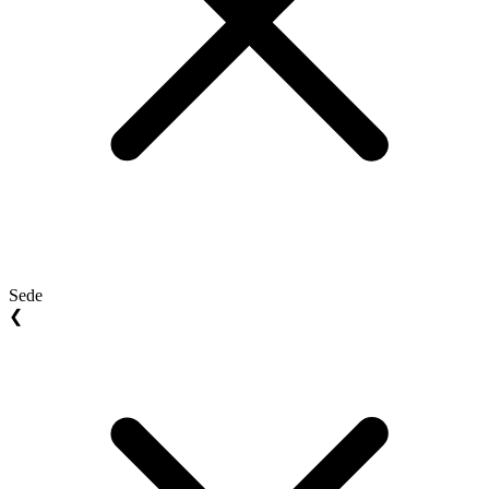
Sede
❮