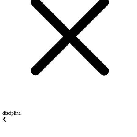
disciplina
❮