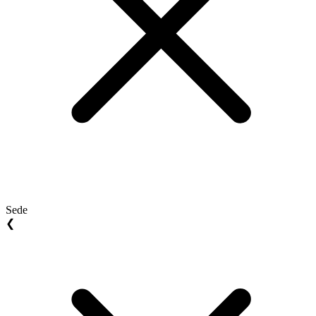
Sede
❮