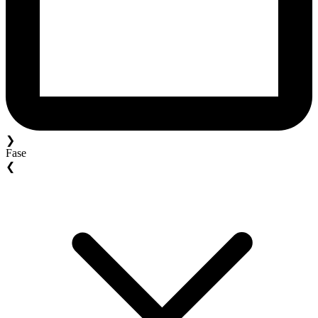
❯
Fase
❮