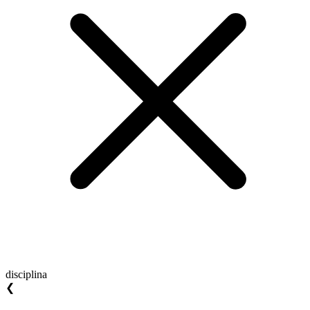
disciplina
❮