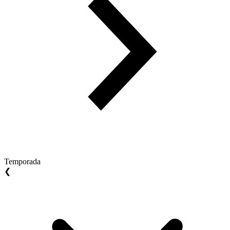
Temporada
❮