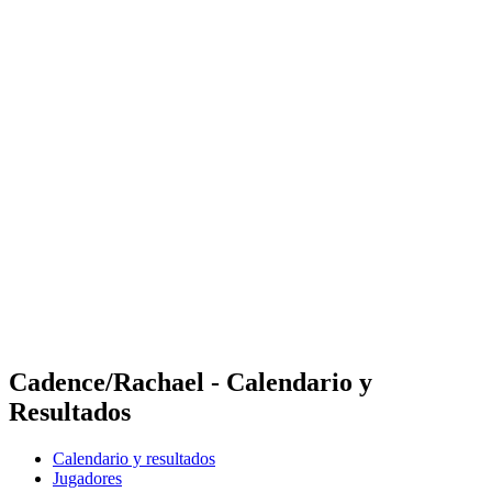
Dónde ver
Calendario y resultados
Equipos
Posiciones
Competición
Noticias
Temporada 2024
❮
Temporada 2024
Temporada 2022
Temporada 2021
Cadence/Rachael - Calendario y
Resultados
Calendario y resultados
Jugadores