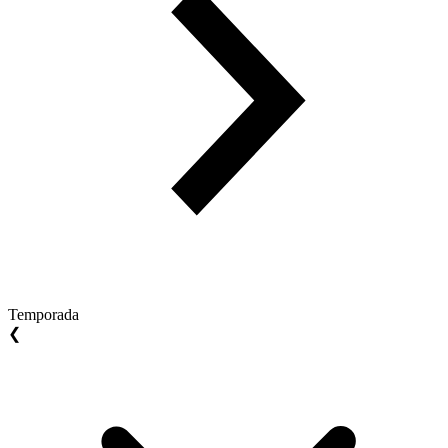
Temporada
❮