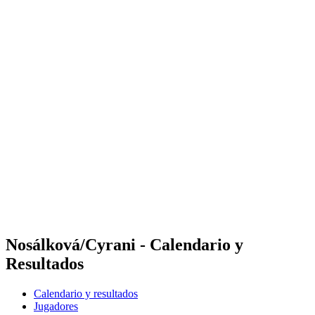
Dónde ver
Calendario y resultados
Equipos
Posiciones
Competición
Noticias
Temporada 2024
❮
Temporada 2024
Temporada 2022
Temporada 2021
Nosálková/Cyrani - Calendario y
Resultados
Calendario y resultados
Jugadores