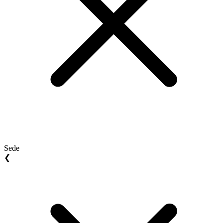
Sede
❮