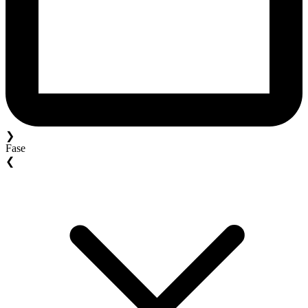
❯
Fase
❮