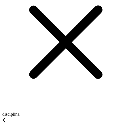
disciplina
❮