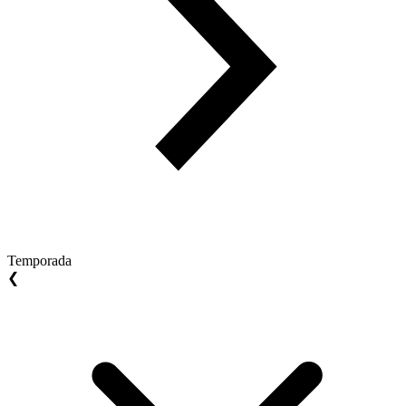
Temporada
❮