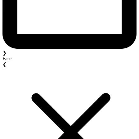
❯
Fase
❮