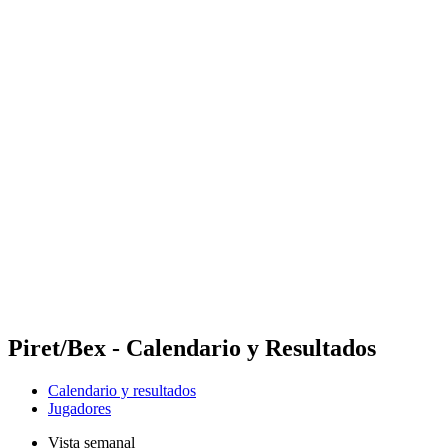
Dónde ver
Calendario y resultados
Equipos
Posiciones
Competición
Noticias
Temporada 2024
❮
Temporada 2024
Temporada 2022
Temporada 2021
Piret/Bex - Calendario y Resultados
Calendario y resultados
Jugadores
Vista semanal