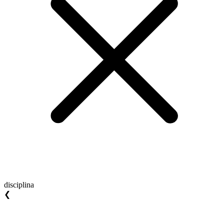
disciplina
❮