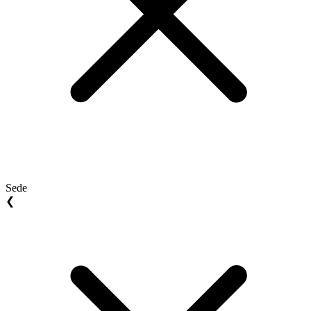
Sede
❮