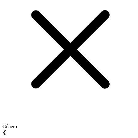
Género
❮