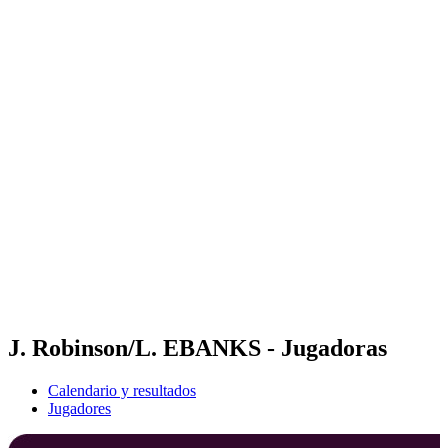
Dónde ver
Calendario y resultados
Equipos
Posiciones
Competición
Noticias
Temporada 2024
❮
Temporada 2024
Temporada 2022
Temporada 2021
J. Robinson/L. EBANKS - Jugadoras
Calendario y resultados
Jugadores