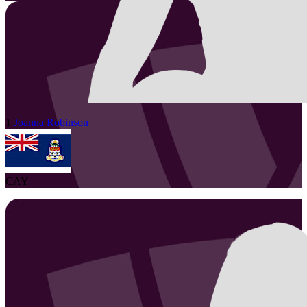
1
Joanna
Robinson
CAY