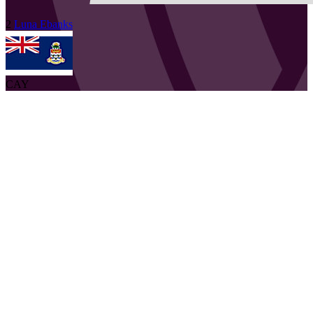
2
Luna
Ebanks
CAY