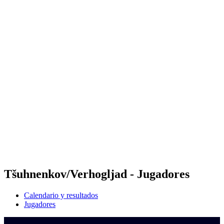
Dónde ver
Calendario y resultados
Equipos
Posiciones
Competición
Noticias
Temporada 2024
❮
Temporada 2024
Temporada 2022
Temporada 2021
Tšuhnenkov/Verhogljad - Jugadores
Calendario y resultados
Jugadores