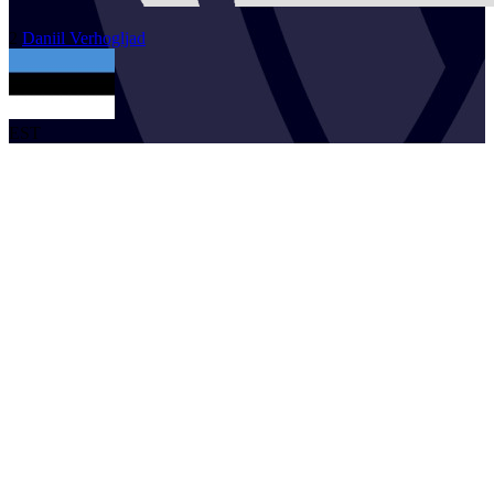
2
Daniil
Verhogljad
EST