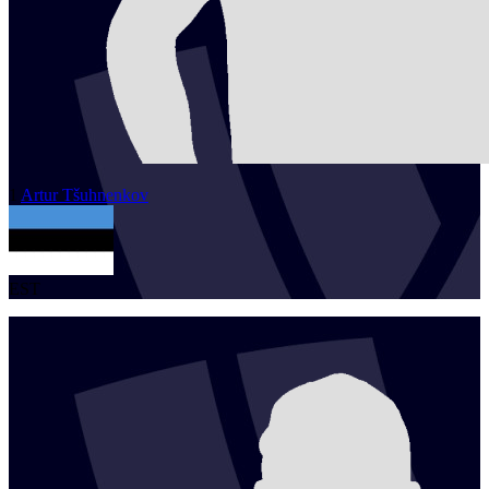
1
Artur
Tšuhnenkov
EST