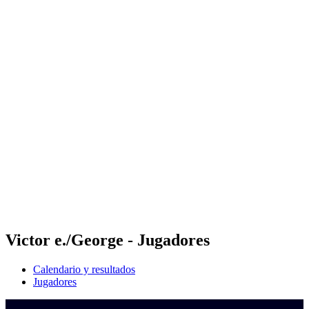
Dónde ver
Calendario y resultados
Equipos
Posiciones
Competición
Noticias
Temporada 2024
❮
Temporada 2024
Temporada 2022
Temporada 2021
Victor e./George - Jugadores
Calendario y resultados
Jugadores