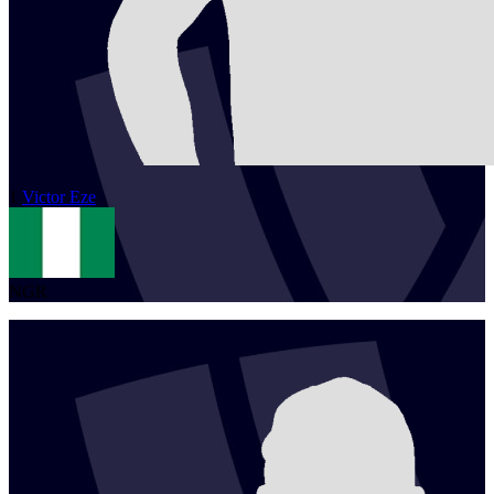
1
Victor
Eze
NGR