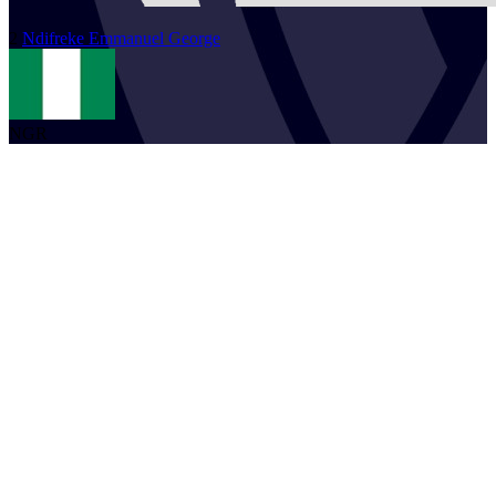
2
Ndifreke Emmanuel
George
NGR