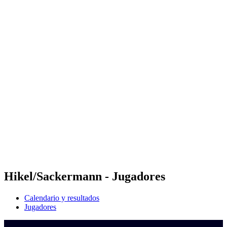
Dónde ver
Calendario y resultados
Equipos
Posiciones
Competición
Noticias
Temporada 2024
❮
Temporada 2024
Temporada 2022
Temporada 2021
Hikel/Sackermann - Jugadores
Calendario y resultados
Jugadores