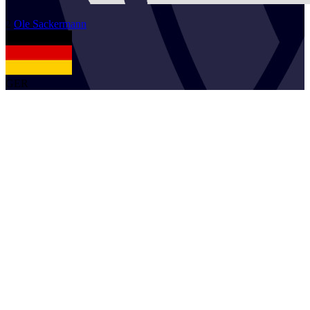
2
Ole
Sackermann
GER