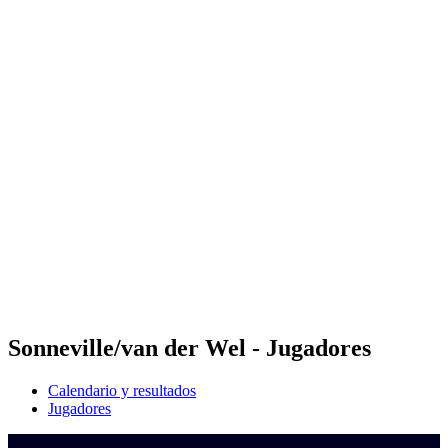
Dónde ver
Calendario y resultados
Equipos
Posiciones
Competición
Noticias
Temporada 2024
❮
Temporada 2024
Temporada 2022
Temporada 2021
Sonneville/van der Wel - Jugadores
Calendario y resultados
Jugadores