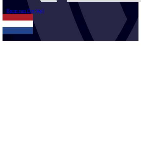
2
Bram
van Der Wel
NED