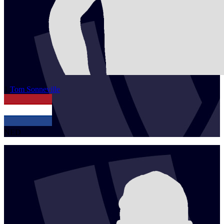
1
Tom
Sonneville
NED