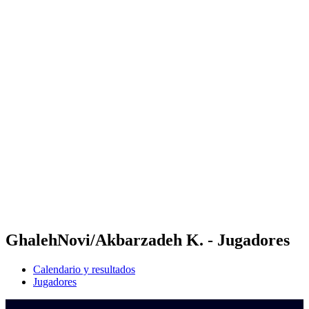
Dónde ver
Calendario y resultados
Equipos
Posiciones
Competición
Noticias
Temporada 2024
❮
Temporada 2024
Temporada 2022
Temporada 2021
GhalehNovi/Akbarzadeh K. - Jugadores
Calendario y resultados
Jugadores