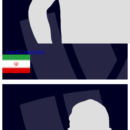
1
AmirAli
GhalehNovi
IRI