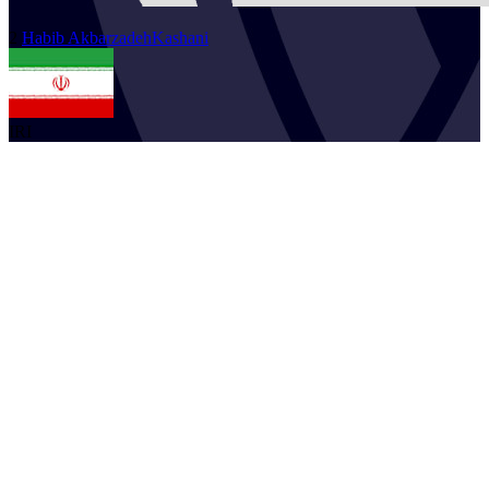
2
Habib
AkbarzadehKashani
IRI