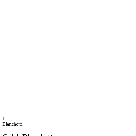
Dónde ver
Calendario y resultados
Equipos
Posiciones
Competición
Noticias
Temporada 2024
❮
Temporada 2024
Temporada 2022
Temporada 2021
1
Blanchette