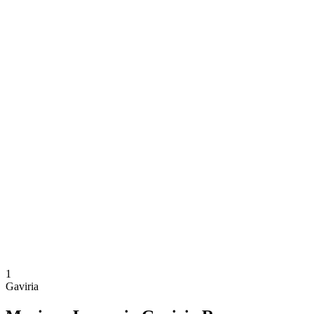
Dónde ver
Calendario y resultados
Equipos
Posiciones
Competición
Noticias
Temporada 2024
❮
Temporada 2024
Temporada 2022
Temporada 2021
1
Gaviria