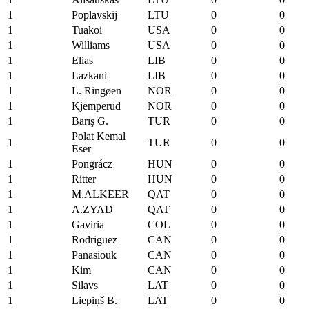
1
Poplavskij
LTU
0
0
1
Tuakoi
USA
0
0
1
Williams
USA
0
0
1
Elias
LIB
0
0
1
Lazkani
LIB
0
0
1
L. Ringøen
NOR
0
0
1
Kjemperud
NOR
0
0
1
Barış G.
TUR
0
0
Polat Kemal
1
TUR
0
0
Eser
1
Pongrácz
HUN
0
0
1
Ritter
HUN
0
0
1
M.ALKEER
QAT
0
0
1
A.ZYAD
QAT
0
0
1
Gaviria
COL
0
0
1
Rodriguez
CAN
0
0
1
Panasiouk
CAN
0
0
1
Kim
CAN
0
0
1
Silavs
LAT
0
0
1
Liepiņš B.
LAT
0
0