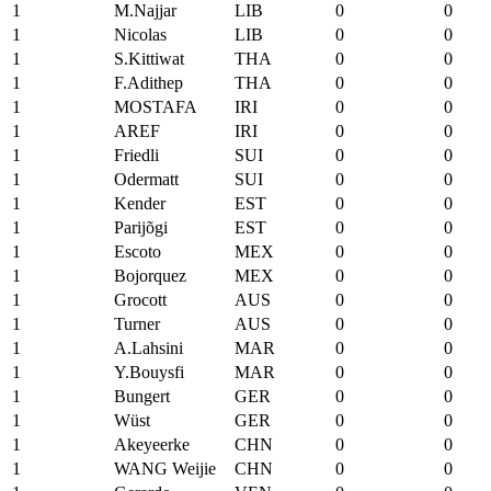
1
M.Najjar
LIB
0
0
1
Nicolas
LIB
0
0
1
S.Kittiwat
THA
0
0
1
F.Adithep
THA
0
0
1
MOSTAFA
IRI
0
0
1
AREF
IRI
0
0
1
Friedli
SUI
0
0
1
Odermatt
SUI
0
0
1
Kender
EST
0
0
1
Parijõgi
EST
0
0
1
Escoto
MEX
0
0
1
Bojorquez
MEX
0
0
1
Grocott
AUS
0
0
1
Turner
AUS
0
0
1
A.Lahsini
MAR
0
0
1
Y.Bouysfi
MAR
0
0
1
Bungert
GER
0
0
1
Wüst
GER
0
0
1
Akeyeerke
CHN
0
0
1
WANG Weijie
CHN
0
0