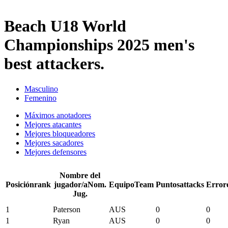
2025 Season
Beach U18 World
Championships 2025 men's
best attackers.
Masculino
Femenino
Máximos anotadores
Mejores atacantes
Mejores bloqueadores
Mejores sacadores
Mejores defensores
Nombre del
Posición
rank
jugador/a
Nom.
Equipo
Team
Puntos
attacks
Error
Jug.
1
Paterson
AUS
0
0
1
Ryan
AUS
0
0