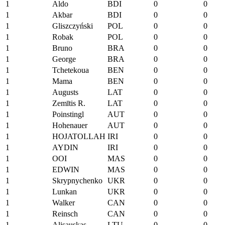
1
Aldo
BDI
0
0
1
Akbar
BDI
0
0
1
Gliszczyński
POL
0
0
1
Robak
POL
0
0
1
Bruno
BRA
0
0
1
George
BRA
0
0
1
Tchetekoua
BEN
0
0
1
Mama
BEN
0
0
1
Augusts
LAT
0
0
1
Zemītis R.
LAT
0
0
1
Poinstingl
AUT
0
0
1
Hohenauer
AUT
0
0
1
HOJATOLLAH
IRI
0
0
1
AYDIN
IRI
0
0
1
OOI
MAS
0
0
1
EDWIN
MAS
0
0
1
Skrypnychenko
UKR
0
0
1
Lunkan
UKR
0
0
1
Walker
CAN
0
0
1
Reinsch
CAN
0
0
1
Alisauskas
LTU
0
0