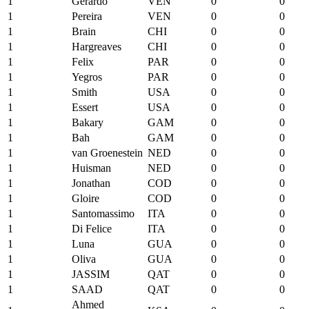
1
Gerardo
VEN
0
0
1
Pereira
VEN
0
0
1
Brain
CHI
0
0
1
Hargreaves
CHI
0
0
1
Felix
PAR
0
0
1
Yegros
PAR
0
0
1
Smith
USA
0
0
1
Essert
USA
0
0
1
Bakary
GAM
0
0
1
Bah
GAM
0
0
1
van Groenestein
NED
0
0
1
Huisman
NED
0
0
1
Jonathan
COD
0
0
1
Gloire
COD
0
0
1
Santomassimo
ITA
0
0
1
Di Felice
ITA
0
0
1
Luna
GUA
0
0
1
Oliva
GUA
0
0
1
JASSIM
QAT
0
0
1
SAAD
QAT
0
0
Ahmed