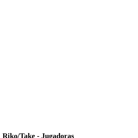
Where to Watch
Tickets
Calendario y resultados
Equipos
Posiciones
Estadísticas
Competición
Noticias
Shop
Media
Temporada 2025
❮
Temporada 2025
Temporada 2023
Temporada 2022
Riko/Take - Jugadoras