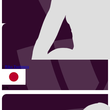
1
Riko
Tsujimura
JPN