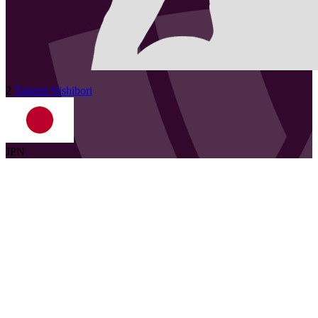
2
Takemi
Nishibori
JPN