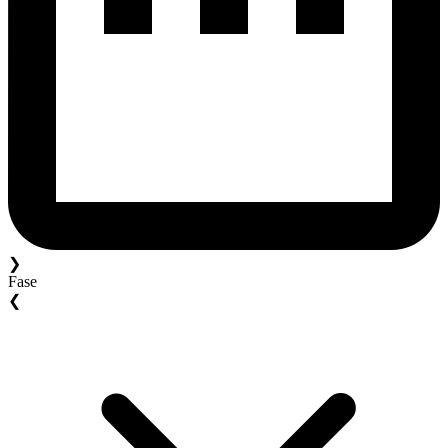
❯
Fase
❮