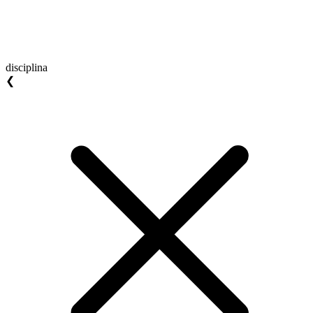
disciplina
❮