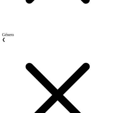
Género
❮