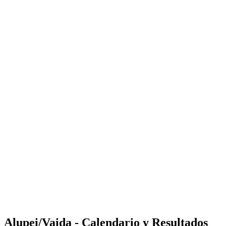
Where to Watch
Tickets
Calendario y resultados
Equipos
Posiciones
Estadísticas
Competición
Noticias
Shop
Media
Temporada 2025
❮
Temporada 2025
Temporada 2023
Temporada 2022
Alupei/Vaida - Calendario y Resultados