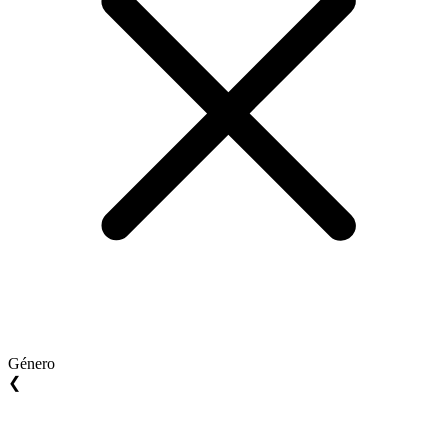
Género
❮