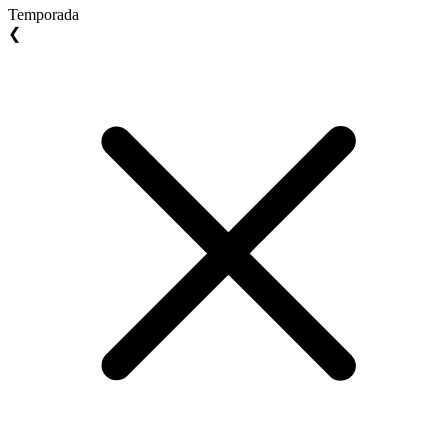
Temporada
❮