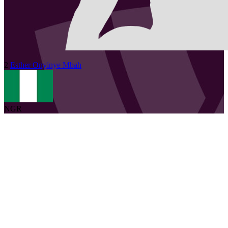
2
Esther Onyinye
Mbah
NGR