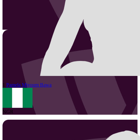
1
Pamela Miyoum
Bawa
NGR