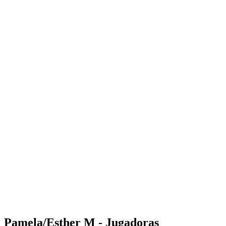
Where to Watch
Tickets
Calendario y resultados
Equipos
Posiciones
Estadísticas
Competición
Noticias
Shop
Media
Temporada 2025
❮
Temporada 2025
Temporada 2023
Temporada 2022
Pamela/Esther M - Jugadoras