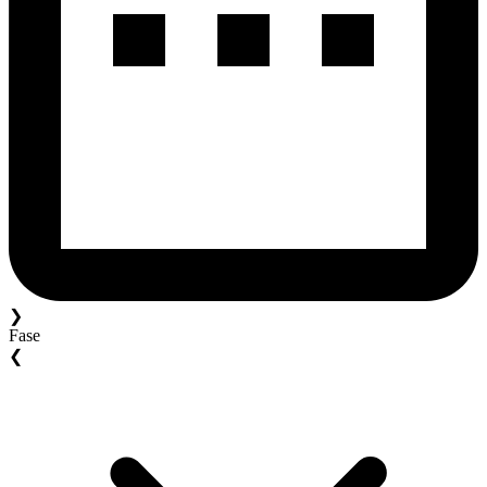
❯
Fase
❮