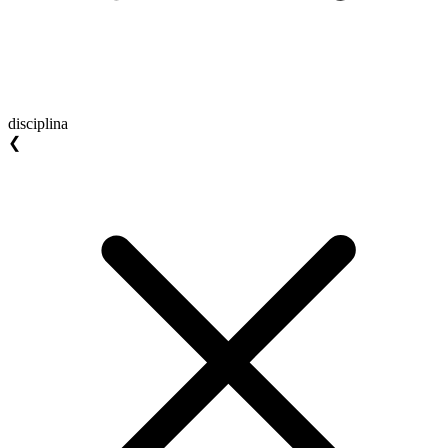
disciplina
❮