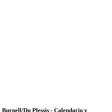
Where to Watch
Tickets
Calendario y resultados
Equipos
Posiciones
Estadísticas
Competición
Noticias
Shop
Media
Temporada 2025
❮
Temporada 2025
Temporada 2023
Temporada 2022
Burnell/Du Plessis - Calendario y