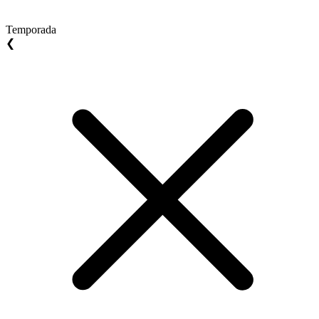
Temporada
❮