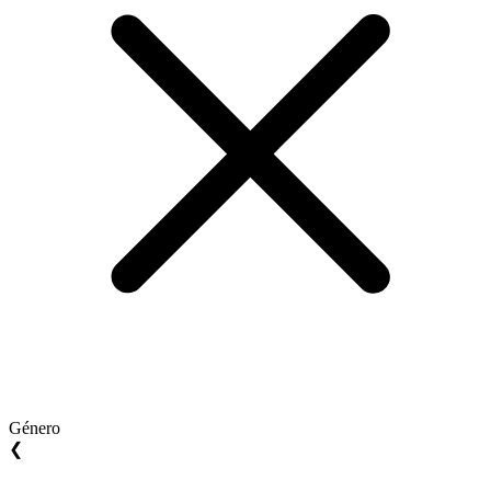
Género
❮