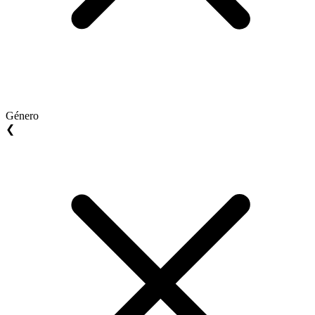
Género
❮