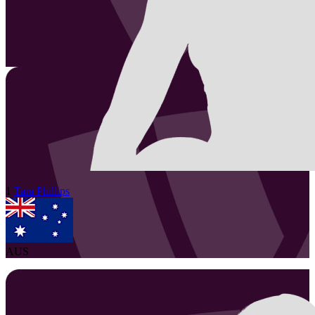
1
Tara
Phillips
AUS