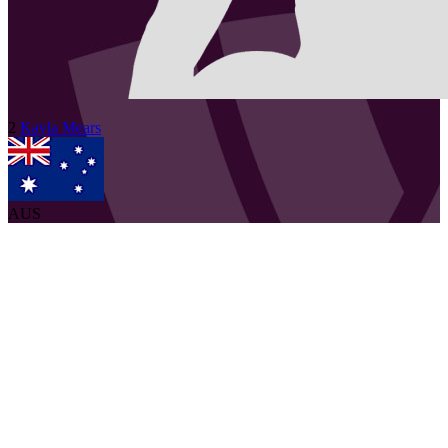
2
Kayla
Mears
AUS