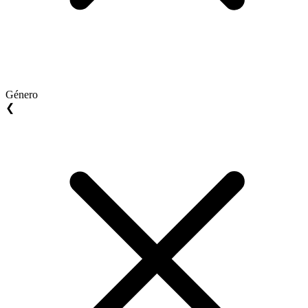
Género
❮