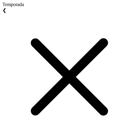
Temporada
❮