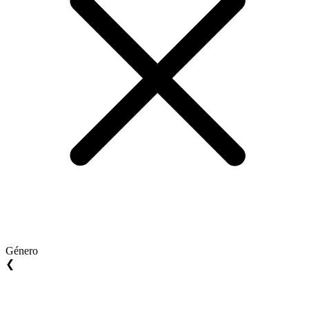
Género
❮