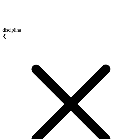
disciplina
❮