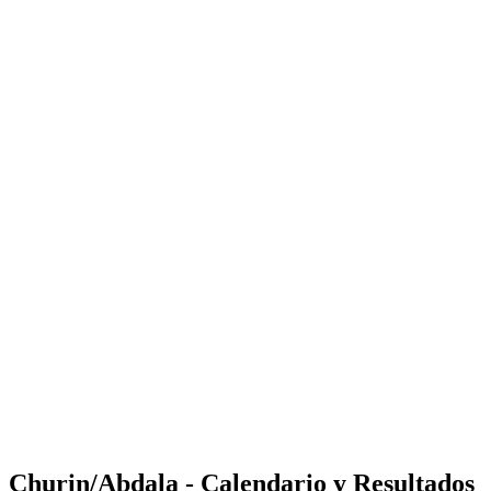
Where to Watch
Tickets
Calendario y resultados
Equipos
Posiciones
Estadísticas
Competición
Noticias
Shop
Media
Temporada 2025
❮
Temporada 2025
Temporada 2023
Temporada 2022
Churin/Abdala - Calendario y Resultados