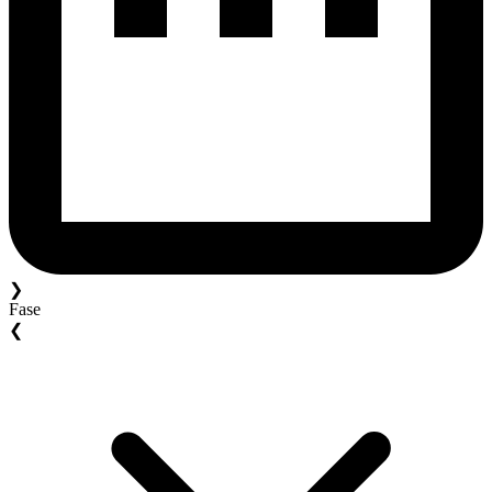
❯
Fase
❮