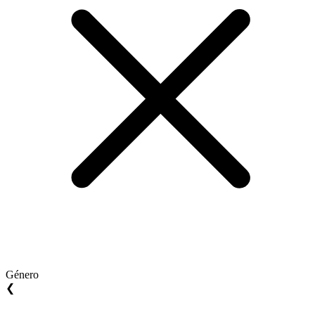
Género
❮