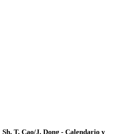
Where to Watch
Tickets
Calendario y resultados
Equipos
Posiciones
Estadísticas
Competición
Noticias
Shop
Media
Temporada 2025
❮
Temporada 2025
Temporada 2023
Temporada 2022
Sh. T. Cao/J. Dong - Calendario y