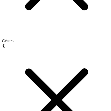
Género
❮