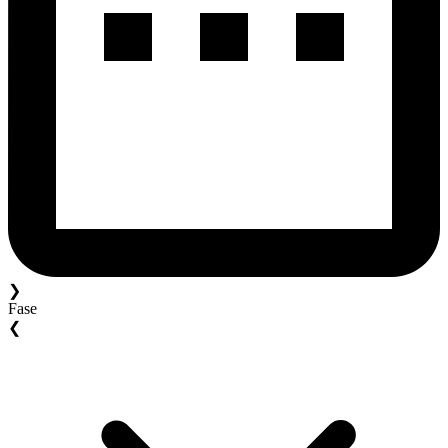
❯
Fase
❮