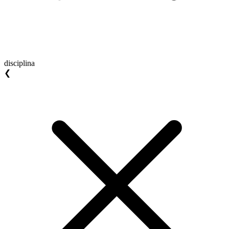
disciplina
❮