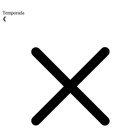
Temporada
❮