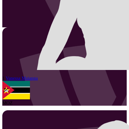
1
Vanessa
Muianga
MOZ