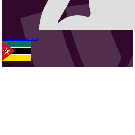
2
Mércia
Mucheza
MOZ