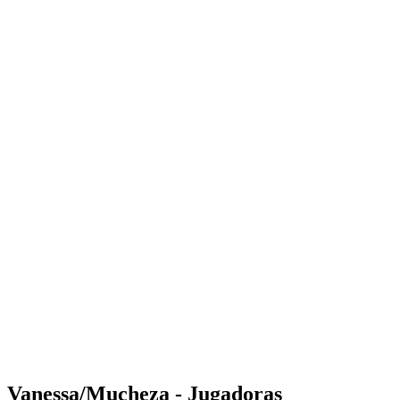
Where to Watch
Tickets
Calendario y resultados
Equipos
Posiciones
Estadísticas
Competición
Noticias
Shop
Media
Temporada 2025
❮
Temporada 2025
Temporada 2023
Temporada 2022
Vanessa/Mucheza - Jugadoras