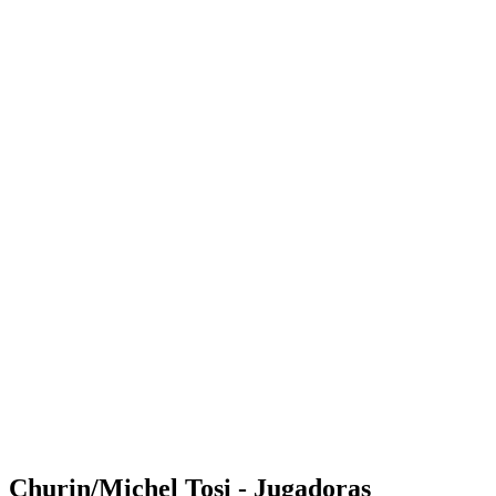
Where to Watch
Tickets
Calendario y resultados
Equipos
Posiciones
Estadísticas
Competición
Noticias
Shop
Media
Temporada 2025
❮
Temporada 2025
Temporada 2023
Temporada 2022
Churin/Michel Tosi - Jugadoras