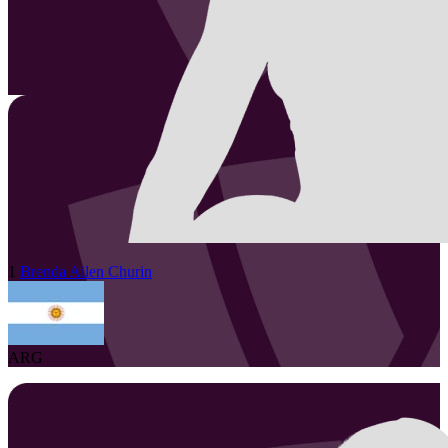
1
Brenda Ailen
Churin
ARG