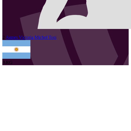
2
Agnes Victoria
Michel Tosi
ARG