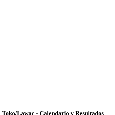
Where to Watch
Tickets
Calendario y resultados
Equipos
Posiciones
Estadísticas
Competición
Noticias
Shop
Media
Temporada 2025
❮
Temporada 2025
Temporada 2023
Temporada 2022
Toko/Lawac - Calendario y Resultados