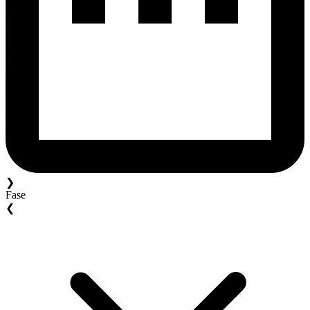
❯
Fase
❮