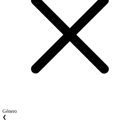
Género
❮