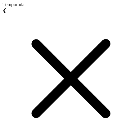
Temporada
❮