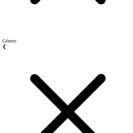
Género
❮