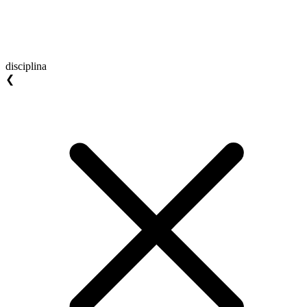
disciplina
❮