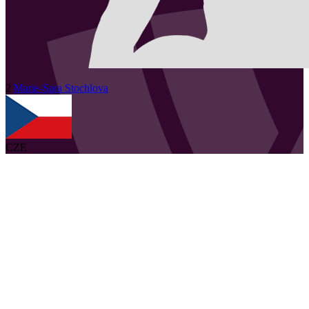
2
Marie-Sara
Stochlova
CZE