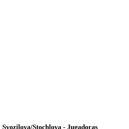
Where to Watch
Tickets
Calendario y resultados
Equipos
Posiciones
Estadísticas
Competición
Noticias
Shop
Media
Temporada 2025
❮
Temporada 2025
Temporada 2023
Temporada 2022
Svozilova/Stochlova - Jugadoras