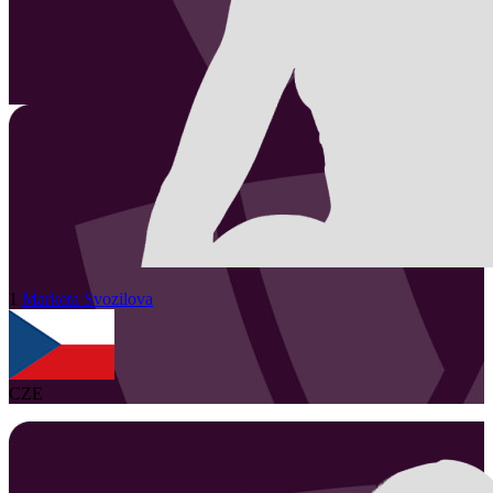
1
Marketa
Svozilova
CZE