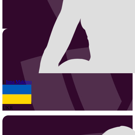
1
Inna
Makhno
UKR