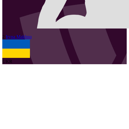
2
Iryna
Makhno
UKR