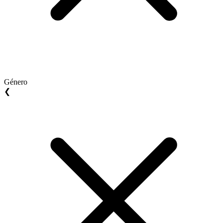
Género
❮