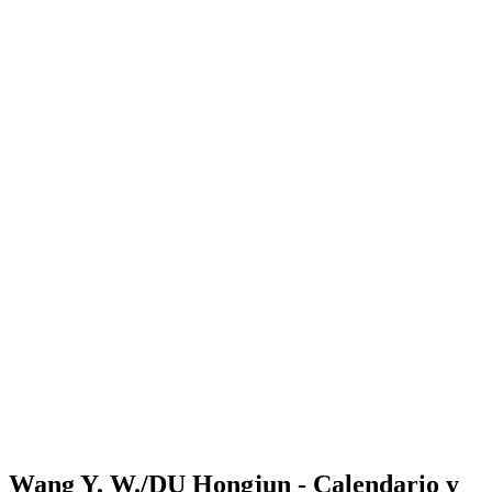
Where to Watch
Tickets
Calendario y resultados
Equipos
Posiciones
Estadísticas
Competición
Noticias
Shop
Media
Temporada 2025
❮
Temporada 2025
Temporada 2023
Temporada 2022
Wang Y. W./DU Hongjun - Calendario y