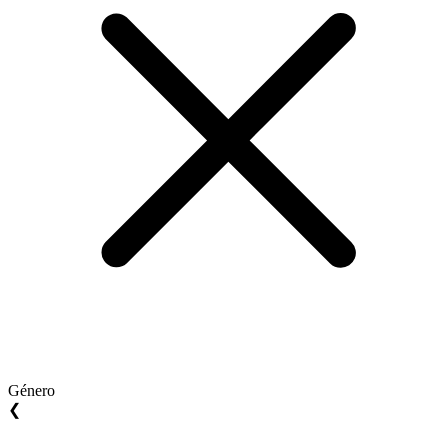
Género
❮