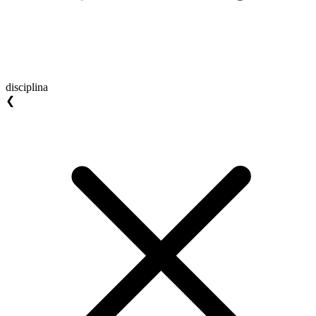
disciplina
❮