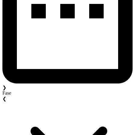
❯
Fase
❮