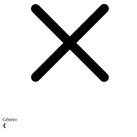
Género
❮