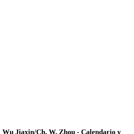
Where to Watch
Tickets
Calendario y resultados
Equipos
Posiciones
Estadísticas
Competición
Noticias
Shop
Media
Temporada 2025
❮
Temporada 2025
Temporada 2023
Temporada 2022
Wu Jiaxin/Ch. W. Zhou - Calendario y