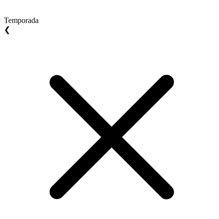
Temporada
❮