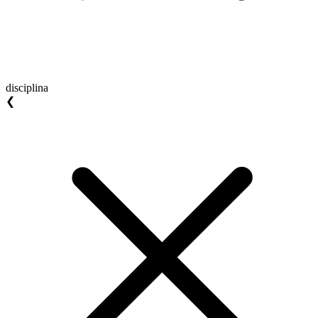
disciplina
❮