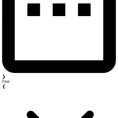
❯
Fase
❮