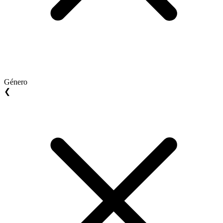
Género
❮