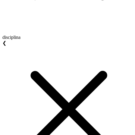
disciplina
❮