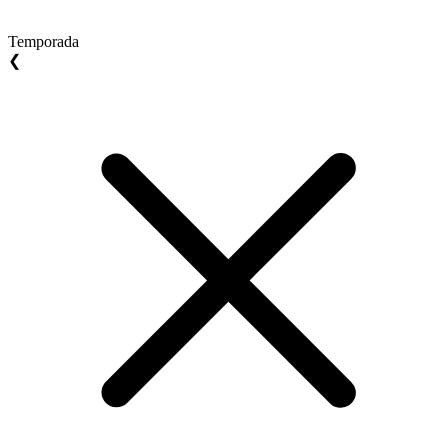
Temporada
❮