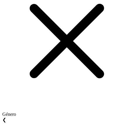
Género
❮