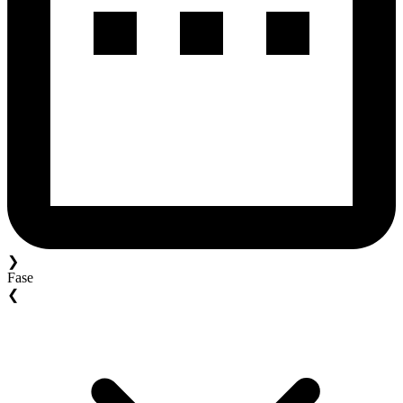
❯
Fase
❮