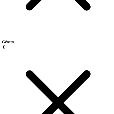
Género
❮