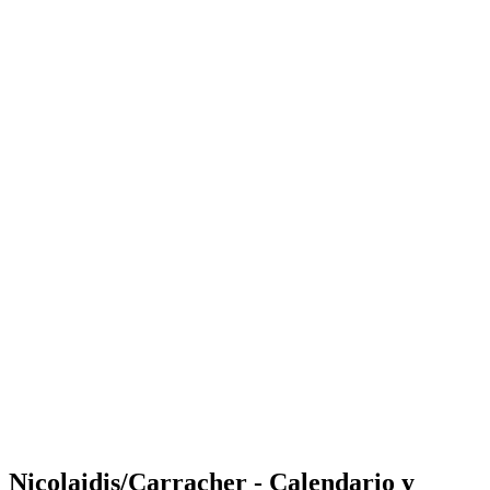
Where to Watch
Tickets
Calendario y resultados
Equipos
Posiciones
Estadísticas
Competición
Noticias
Shop
Media
Temporada 2025
❮
Temporada 2025
Temporada 2023
Temporada 2022
Nicolaidis/Carracher - Calendario y