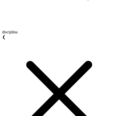
disciplina
❮