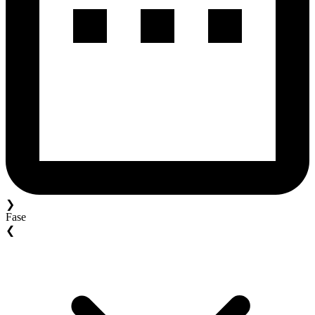
❯
Fase
❮