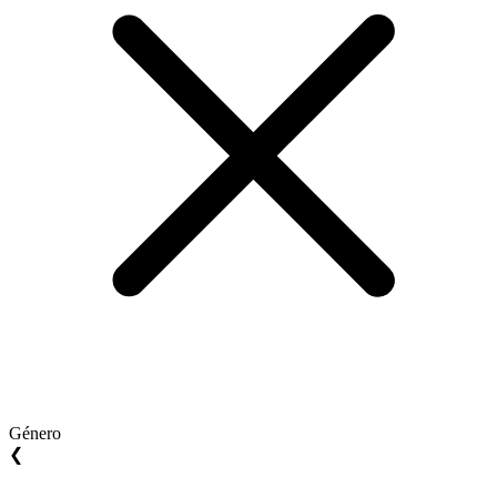
Género
❮