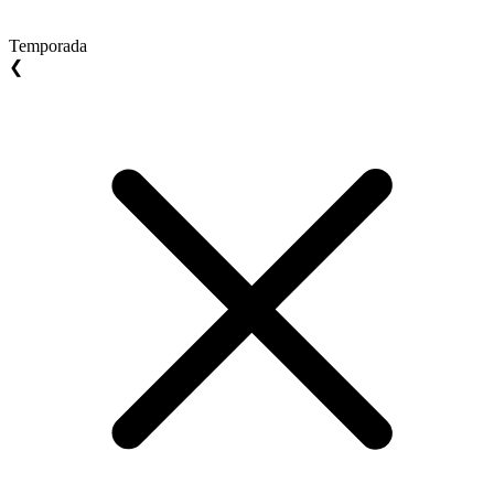
Temporada
❮