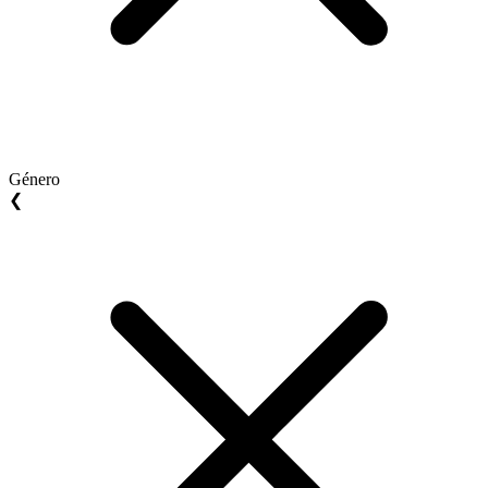
Género
❮