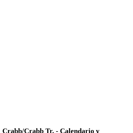
Where to Watch
Tickets
Calendario y resultados
Equipos
Posiciones
Estadísticas
Competición
Noticias
Shop
Media
Temporada 2025
❮
Temporada 2025
Temporada 2023
Temporada 2022
Crabb/Crabb Tr. - Calendario y