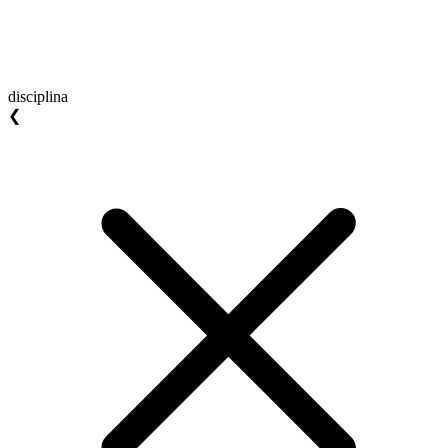
disciplina
❮