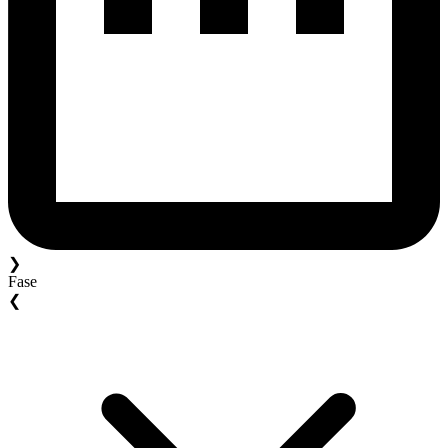
❯
Fase
❮