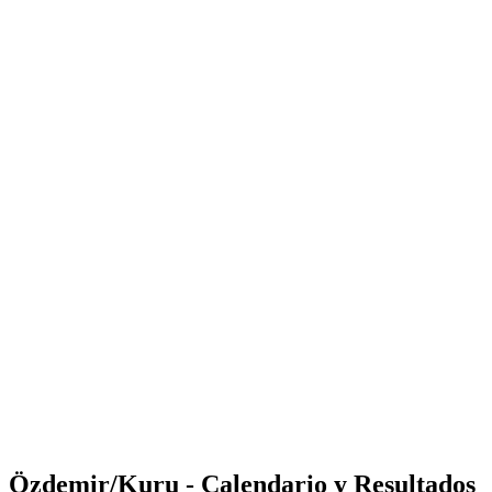
Where to Watch
Tickets
Calendario y resultados
Equipos
Posiciones
Estadísticas
Competición
Noticias
Shop
Media
Temporada 2025
❮
Temporada 2025
Temporada 2023
Temporada 2022
Özdemir/Kuru - Calendario y Resultados