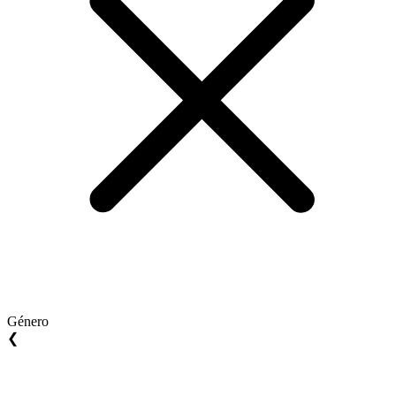
Género
❮