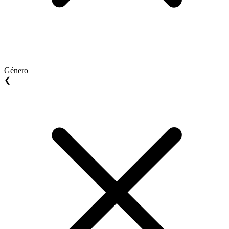
Género
❮