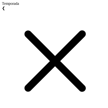
Temporada
❮