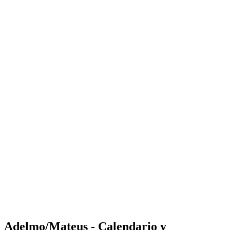
Where to Watch
Tickets
Calendario y resultados
Equipos
Posiciones
Estadísticas
Competición
Noticias
Shop
Media
Temporada 2025
❮
Temporada 2025
Temporada 2023
Temporada 2022
Adelmo/Mateus - Calendario y