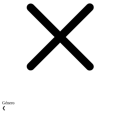
Género
❮