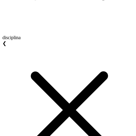
disciplina
❮