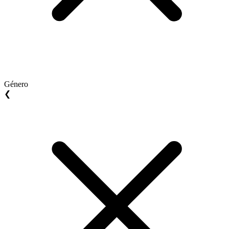
Género
❮