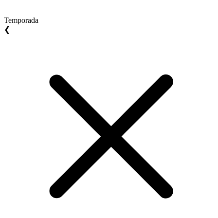
Temporada
❮