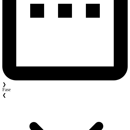
❯
Fase
❮