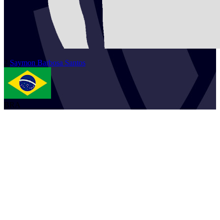
2
Saymon
Barbosa Santos
BRA