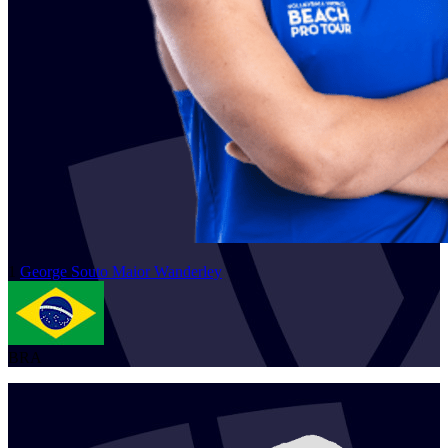
1
George
Souto Maior Wanderley
BRA