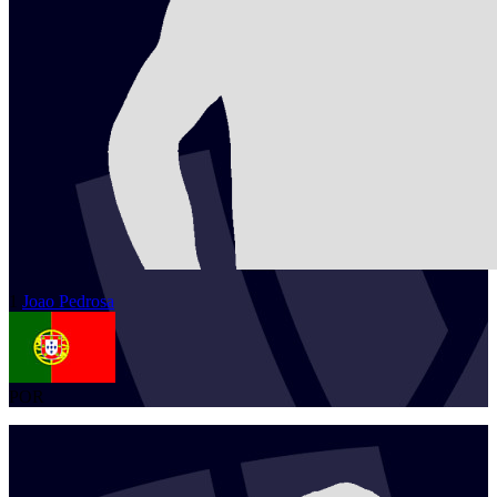
1
Joao
Pedrosa
POR