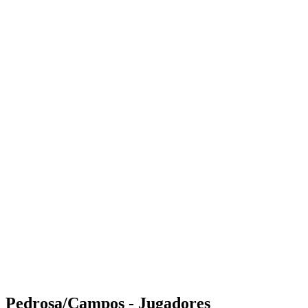
Where to Watch
Tickets
Calendario y resultados
Equipos
Posiciones
Estadísticas
Competición
Noticias
Shop
Media
Temporada 2025
❮
Temporada 2025
Temporada 2023
Temporada 2022
Pedrosa/Campos - Jugadores