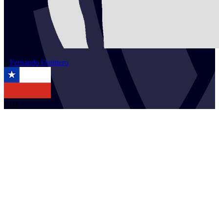
2
Fernando
Quintero
CHI