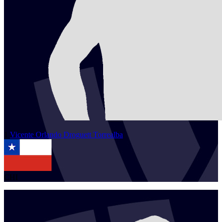
1
Vicente Orlando
Droguett Torrealba
CHI